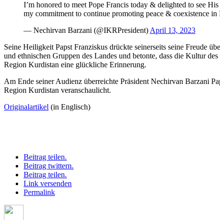
I’m honored to meet Pope Francis today & delighted to see His
my commitment to continue promoting peace & coexistence in 
— Nechirvan Barzani (@IKRPresident)
April 13, 2023
Seine Heiligkeit Papst Franziskus drückte seinerseits seine Freude ü
und ethnischen Gruppen des Landes und betonte, dass die Kultur des Mi
Region Kurdistan eine glückliche Erinnerung.
Am Ende seiner Audienz überreichte Präsident Nechirvan Barzani Pap
Region Kurdistan veranschaulicht.
Originalartikel
(in Englisch)
Beitrag teilen.
Beitrag twittern.
Beitrag teilen.
Link versenden
Permalink