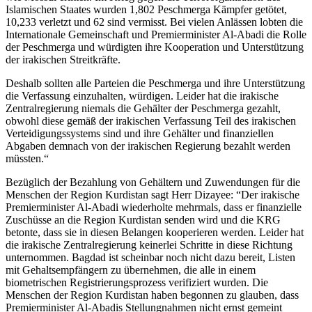
Islamischen Staates wurden 1,802 Peschmerga Kämpfer getötet,
10,233 verletzt und 62 sind vermisst. Bei vielen Anlässen lobten die
Internationale Gemeinschaft und Premierminister Al-Abadi die Rolle
der Peschmerga und würdigten ihre Kooperation und Unterstützung
der irakischen Streitkräfte.
Deshalb sollten alle Parteien die Peschmerga und ihre Unterstützung
die Verfassung einzuhalten, würdigen. Leider hat die irakische
Zentralregierung niemals die Gehälter der Peschmerga gezahlt,
obwohl diese gemäß der irakischen Verfassung Teil des irakischen
Verteidigungssystems sind und ihre Gehälter und finanziellen
Abgaben demnach von der irakischen Regierung bezahlt werden
müssten.“
Bezüglich der Bezahlung von Gehältern und Zuwendungen für die
Menschen der Region Kurdistan sagt Herr Dizayee: “Der irakische
Premierminister Al-Abadi wiederholte mehrmals, dass er finanzielle
Zuschüsse an die Region Kurdistan senden wird und die KRG
betonte, dass sie in diesen Belangen kooperieren werden. Leider hat
die irakische Zentralregierung keinerlei Schritte in diese Richtung
unternommen. Bagdad ist scheinbar noch nicht dazu bereit, Listen
mit Gehaltsempfängern zu übernehmen, die alle in einem
biometrischen Registrierungsprozess verifiziert wurden. Die
Menschen der Region Kurdistan haben begonnen zu glauben, dass
Premierminister Al-Abadis Stellungnahmen nicht ernst gemeint