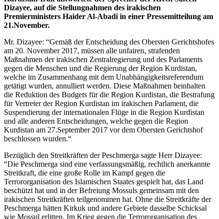
Dizayee, auf die Stellungnahmen des irakischen
Premierministers Haider Al-Abadi in einer Pressemitteilung am
21.November.
Mr. Dizayee: “Gemäß der Entscheidung des Obersten Gerichtshofes
am 20. November 2017, müssen alle unfairen, strafenden
Maßnahmen der irakischen Zentralregierung und des Parlaments
gegen die Menschen und die Regierung der Region Kurdistan,
welche im Zusammenhang mit dem Unabhängigkeitsreferendum
getätigt wurden, annulliert werden. Diese Maßnahmen beinhalten
die Reduktion des Budgets für die Region Kurdistan, die Bestrafung
für Vertreter der Region Kurdistan im irakischen Parlament, die
Suspendierung der internationalen Flüge in die Region Kurdistan
und alle anderen Entscheidungen, welche gegen die Region
Kurdistan am 27.September 2017 vor dem Obersten Gerichtshof
beschlossen wurden.“
Bezüglich den Streitkräften der Peschmerga sagte Herr Dizayee:
“Die Peschmerga sind eine verfassungsmäßig, rechtlich anerkannte
Streitkraft, die eine große Rolle im Kampf gegen die
Terrororganisation des Islamischen Staates gespielt hat, das Land
beschützt hat und in der Befreiung Mossuls gemeinsam mit den
irakischen Streitkräften teilgenommen hat. Ohne die Streitkräfte der
Peschmerga hätten Kirkuk und andere Gebiete dasselbe Schicksal
wie Mossul erlitten. Im Krieg gegen die Terrororganisation des