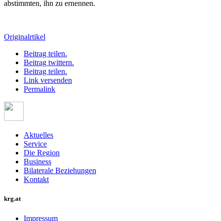
abstimmten, ihn zu ernennen.
Originalrtikel
Beitrag teilen.
Beitrag twittern.
Beitrag teilen.
Link versenden
Permalink
Aktuelles
Service
Die Region
Business
Bilaterale Beziehungen
Kontakt
krg.at
Impressum