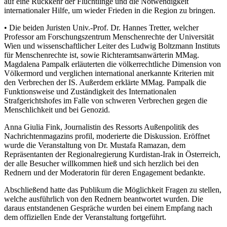
auf eine Rückkehr der Flüchtlinge und die Notwendigkeit
internationaler Hilfe, um wieder Frieden in die Region zu bringen.
• Die beiden Juristen Univ.-Prof. Dr. Hannes Tretter, welcher
Professor am Forschungszentrum Menschenrechte der Universität
Wien und wissenschaftlicher Leiter des Ludwig Boltzmann Instituts
für Menschenrechte ist, sowie Richteramtsanwärterin MMag.
Magdalena Pampalk erläuterten die völkerrechtliche Dimension von
Völkermord und verglichen international anerkannte Kriterien mit
den Verbrechen der IS. Außerdem erklärte MMag. Pampalk die
Funktionsweise und Zuständigkeit des Internationalen
Strafgerichtshofes im Falle von schweren Verbrechen gegen die
Menschlichkeit und bei Genozid.
Anna Giulia Fink, Journalistin des Ressorts Außenpolitik des
Nachrichtenmagazins profil, moderierte die Diskussion. Eröffnet
wurde die Veranstaltung von Dr. Mustafa Ramazan, dem
Repräsentanten der Regionalregierung Kurdistan-Irak in Österreich,
der alle Besucher willkommen hieß und sich herzlich bei den
Rednern und der Moderatorin für deren Engagement bedankte.
Abschließend hatte das Publikum die Möglichkeit Fragen zu stellen,
welche ausführlich von den Rednern beantwortet wurden. Die
daraus entstandenen Gespräche wurden bei einem Empfang nach
dem offiziellen Ende der Veranstaltung fortgeführt.