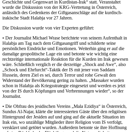
Geschichte und Gegenwart in Kurdistan-Irak“ statt. Veranstaltet
wurde die Diskussion von der KRG-Vertretung in Österreich,
anlässlich des Gedenkens der Giftgasanschläge auf die kurdisch-
irakische Stadt Halabja vor 27 Jahren.
Die Diskussion wurde von vier Experten geführt:
• Der Journalist Michael Wrase berichtete von seinem Aufenthalt in
Halabja am Tag nach dem Giftgasangriff und schilderte seine
persönlichen Eindrücke und Emotionen. Weiterhin ging er auf die
damalige geopolitische Lage ein und betonte wie wichtig eine
rechtzeitige internationale Reaktion für die Kurden im Irak gewesen
wäre. Schließlich verglich er die derzeitige „Shock and Awe“, also
„Schock und Ehrfurcht“-Taktik der IS mit jener von Saddam
Hussein, deren Ziel es sei, durch Terror und rohe Gewalt den
Widerstand der Bevölkerung gering zu halten. „Massaker wurden
schon in Halabja als Kriegsstrategie eingesetzt und werden es jetzt
von der IS durch Köpfungen und Verbrennungen wieder“, so der
Journalist.
• Die Obfrau des jesidischen Vereins „Mala Ezidiya“ in Österreich,
Sundus Al-Najar, klärte die interessierten Gäste über den religiösen
Hintergrund der Jesiden auf und ging auf die aktuelle Situation im
Irak ein, wo unzählige Mitglieder ihrer Religion vom IS verfolgt,
versklavt und getötet wurden. Außerdem betonte sie ihre Hoffnung