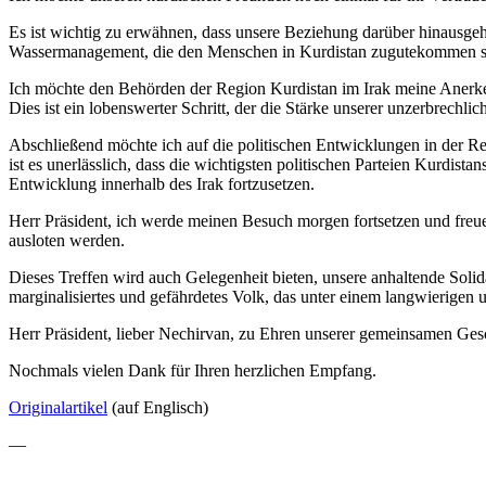
Es ist wichtig zu erwähnen, dass unsere Beziehung darüber hinausgeh
Wassermanagement, die den Menschen in Kurdistan zugutekommen sol
Ich möchte den Behörden der Region Kurdistan im Irak meine Anerken
Dies ist ein lobenswerter Schritt, der die Stärke unserer unzerbrechli
Abschließend möchte ich auf die politischen Entwicklungen in der R
ist es unerlässlich, dass die wichtigsten politischen Parteien Kurdist
Entwicklung innerhalb des Irak fortzusetzen.
Herr Präsident, ich werde meinen Besuch morgen fortsetzen und freu
ausloten werden.
Dieses Treffen wird auch Gelegenheit bieten, unsere anhaltende Solida
marginalisiertes und gefährdetes Volk, das unter einem langwierigen un
Herr Präsident, lieber Nechirvan, zu Ehren unserer gemeinsamen Gesc
Nochmals vielen Dank für Ihren herzlichen Empfang.
Originalartikel
(auf Englisch)
—