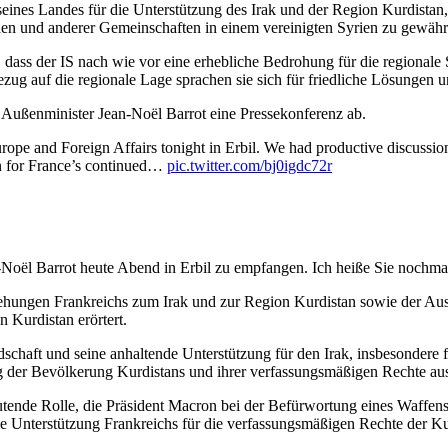
seines Landes für die Unterstützung des Irak und der Region Kurdist
en und anderer Gemeinschaften in einem vereinigten Syrien zu gewährl
dass der IS nach wie vor eine erhebliche Bedrohung für die regionale S
Bezug auf die regionale Lage sprachen sie sich für friedliche Lösunge
 Außenminister Jean-Noël Barrot eine Pressekonferenz ab.
ope and Foreign Affairs tonight in Erbil. We had productive discussions 
ion for France’s continued…
pic.twitter.com/bj0igdc72r
-Noël Barrot heute Abend in Erbil zu empfangen. Ich heiße Sie nochma
ehungen Frankreichs zum Irak und zur Region Kurdistan sowie der Ausb
 Kurdistan erörtert.
dschaft und seine anhaltende Unterstützung für den Irak, insbesondere
 der Bevölkerung Kurdistans und ihrer verfassungsmäßigen Rechte aus
utende Rolle, die Präsident Macron bei der Befürwortung eines Waffens
e Unterstützung Frankreichs für die verfassungsmäßigen Rechte der K