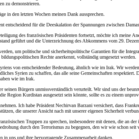
n zu demonstrieren.
räge in den letzten Wochen meinen Dank aussprechen.
ement entscheidend für die Deeskalation der Spannungen zwischen Dam
iligung des französischen Präsidenten fortsetzt, möchte ich meine An
illstand geführt und die Unterzeichnung des Abkommens vom 29. Dezem
en, um politische und sicherheitspolitische Garantien für die Integra
nd bildungspolitischen Rechte anerkennt, vollständig umgesetzt werden.
 Syriens von entscheidender Bedeutung, ähnlich wie im Irak. Wir wer
edliches Syrien zu schaffen, das alle seine Gemeinschaften respektiert. 
haben wie im Irak.
ber seinen Bürgern unmissverständlich verurteilt. Wir sind uns der beu
 die Region Kurdistan ausgesetzt sein könnte, sollte es zu einem unpr
nnehmen. Ich habe Präsident Nechirvan Barzani versichert, dass Frankre
stützen, die unserer Ansicht nach mit unserer eigenen Sicherheit verbun
ranzösischen Truppen zu sprechen, insbesondere mit denen, die an der i
n Bedrohung durch den Terrorismus zu begegnen, den wir wie schon seit
en in uns und ihre hervorragende Zusammenarbeit danken.