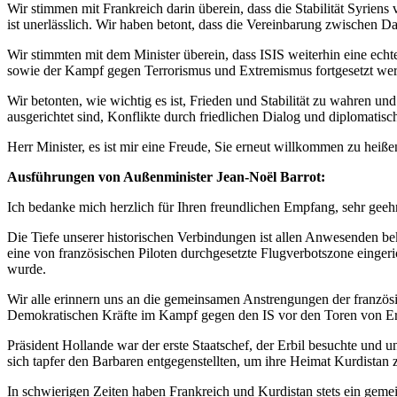
Wir stimmen mit Frankreich darin überein, dass die Stabilität Syriens
ist unerlässlich. Wir haben betont, dass die Vereinbarung zwischen 
Wir stimmten mit dem Minister überein, dass ISIS weiterhin eine echte
sowie der Kampf gegen Terrorismus und Extremismus fortgesetzt we
Wir betonten, wie wichtig es ist, Frieden und Stabilität zu wahren u
ausgerichtet sind, Konflikte durch friedlichen Dialog und diplomatisch
Herr Minister, es ist mir eine Freude, Sie erneut willkommen zu heiße
Ausführungen von Außenminister Jean-Noël Barrot:
Ich bedanke mich herzlich für Ihren freundlichen Empfang, sehr geehr
Die Tiefe unserer historischen Verbindungen ist allen Anwesenden bek
eine von französischen Piloten durchgesetzte Flugverbotszone eing
wurde.
Wir alle erinnern uns an die gemeinsamen Anstrengungen der französis
Demokratischen Kräfte im Kampf gegen den IS vor den Toren von E
Präsident Hollande war der erste Staatschef, der Erbil besuchte und 
sich tapfer den Barbaren entgegenstellten, um ihre Heimat Kurdistan 
In schwierigen Zeiten haben Frankreich und Kurdistan stets ein geme