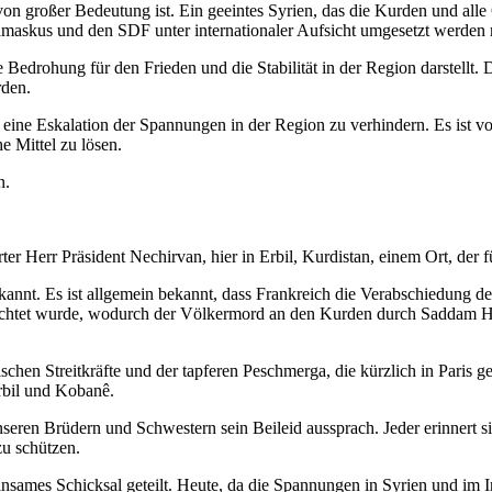
 von großer Bedeutung ist. Ein geeintes Syrien, das die Kurden und alle 
Damaskus und den SDF unter internationaler Aufsicht umgesetzt werden
 Bedrohung für den Frieden und die Stabilität in der Region darstellt.
rden.
nd eine Eskalation der Spannungen in der Region zu verhindern. Es ist 
e Mittel zu lösen.
n.
ter Herr Präsident Nechirvan, hier in Erbil, Kurdistan, einem Ort, der 
annt. Es ist allgemein bekannt, dass Frankreich die Verabschiedung de
erichtet wurde, wodurch der Völkermord an den Kurden durch Saddam 
chen Streitkräfte und der tapferen Peschmerga, die kürzlich in Paris 
rbil und Kobanê.
unseren Brüdern und Schwestern sein Beileid aussprach. Jeder erinnert s
zu schützen.
insames Schicksal geteilt. Heute, da die Spannungen in Syrien und im