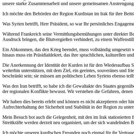
unsere starke Zusammenarbeit und unsere gemeinsamen Anstrengunge
Ich möchte den Behörden der Region Kurdistan im Irak für ihre Beit
Was Syrien betrifft, Herr Präsident, so war Ihr persönliches Engag
Während Frankreich seine Vermittlungsbemühungen unter direkter Bete
Ausdruck bringen, die Blutvergießen verhindert, zu einem Waffenst
Ein Abkommen, das den Krieg beendet, muss vollständig umgesetzt werd
hinaus muss ein Präsidialdekret, das ihre sprachlichen, kulturellen u
Die Anerkennung der Identität der Kurden ist für den Wiederaufbau
weiterhin unterstützen, mit dem Ziel, ein geeintes, souveränes und fri
beschränkt sein; sie müssen am politischen Leben Syriens ebenso teil
Was den Iran betrifft, so habe ich die Gewaltakte des Staates gegenü
der regionalen Konflikte bewusst. Wir verstehen die Gefahren, denen
Wir haben dies bereits erlebt und können es nicht akzeptieren oder hi
Aufrechterhaltung der Sicherheit und Stabilität in der Region zu unter
Mein Besuch bot auch die Gelegenheit, mit den im Irak stationierten f
Streitkräfte werden derzeit neu organisiert, um der sich wandelnde
Ich möchte unseren kurdischen Freunden noch einmal für ihr Vertrau