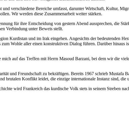
t und verschiedene Bereiche umfasst, darunter Wirtschaft, Kultur, Mig
len. Wir werden diese Zusammenarbeit weiter stärken.
nung für ihre Entscheidung von gestern Abend aussprechen, die Stärkun
chen Verbindung unter Beweis stellt.
egion Kurdistan und im Irak eingehen. Angesichts der bedeutenden Her
ans zum Wohle aller einen konstruktiven Dialog führen. Darüber hinaus i
e mich auf das Treffen mit Herrn Masoud Barzani, bei dem wir die vie
rität und Freundschaft zu bekräftigen. Bereits 1967 schrieb Mustafa Ba
d brutalen Konflikt leidet, die einzige internationale Instanz sind, die
hichte wird Frankreich das kurdische Volk stets in seinem Streben nac