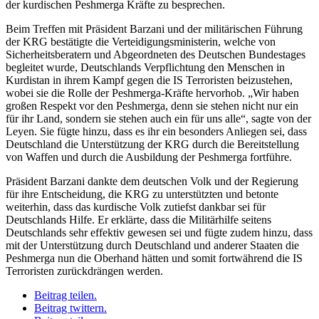
der kurdischen Peshmerga Kräfte zu besprechen.
Beim Treffen mit Präsident Barzani
und der militärischen Führung
der KRG bestätigte die Verteidigungsministerin, welche von
Sicherheitsberatern und Abgeordneten des Deutschen Bundestages
begleitet wurde, Deutschlands Verpflichtung den Menschen in
Kurdistan in ihrem Kampf gegen die IS Terroristen beizustehen,
wobei sie die Rolle der Peshmerga-Kräfte hervorhob. „Wir haben
großen Respekt vor den Peshmerga, denn sie stehen nicht nur ein
für ihr Land, sondern sie stehen auch ein für uns alle“, sagte von der
Leyen. Sie fügte hinzu, dass es ihr ein besonders Anliegen sei, dass
Deutschland die Unterstützung der KRG durch die Bereitstellung
von Waffen und durch die Ausbildung der Peshmerga fortführe.
Präsident Barzani dankte dem deutschen Volk und der Regierung
für ihre Entscheidung, die KRG zu unterstützten und betonte
weiterhin, dass das kurdische Volk zutiefst dankbar sei für
Deutschlands Hilfe. Er erklärte, dass die Militärhilfe seitens
Deutschlands sehr effektiv gewesen sei und fügte zudem hinzu, dass
mit der Unterstützung durch Deutschland und anderer Staaten die
Peshmerga nun die Oberhand hätten und somit fortwährend die IS
Terroristen zurückdrängen werden.
Beitrag teilen.
Beitrag twittern.