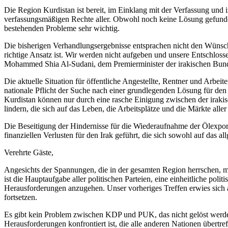
Die Region Kurdistan ist bereit, im Einklang mit der Verfassung und 
verfassungsmäßigen Rechte aller. Obwohl noch keine Lösung gefunden
bestehenden Probleme sehr wichtig.
Die bisherigen Verhandlungsergebnisse entsprachen nicht den Wünsch
richtige Ansatz ist. Wir werden nicht aufgeben und unsere Entschlo
Mohammed Shia Al-Sudani, dem Premierminister der irakischen Bunde
Die aktuelle Situation für öffentliche Angestellte, Rentner und Arbeite
nationale Pflicht der Suche nach einer grundlegenden Lösung für den
Kurdistan können nur durch eine rasche Einigung zwischen der iraki
lindern, die sich auf das Leben, die Arbeitsplätze und die Märkte al
Die Beseitigung der Hindernisse für die Wiederaufnahme der Ölexpor
finanziellen Verlusten für den Irak geführt, die sich sowohl auf das
Verehrte Gäste,
Angesichts der Spannungen, die in der gesamten Region herrschen, m
ist die Hauptaufgabe aller politischen Parteien, eine einheitliche po
Herausforderungen anzugehen. Unser vorheriges Treffen erwies sich a
fortsetzen.
Es gibt kein Problem zwischen KDP und PUK, das nicht gelöst werde
Herausforderungen konfrontiert ist, die alle anderen Nationen übertr