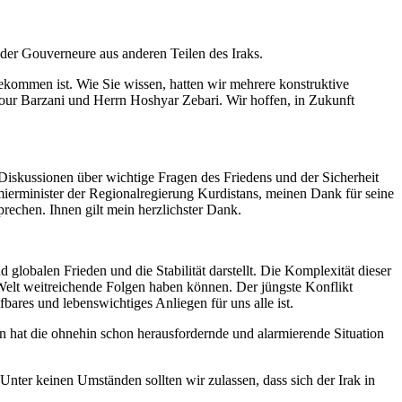
 der Gouverneure aus anderen Teilen des Iraks.
ekommen ist. Wie Sie wissen, hatten wir mehrere konstruktive
rour Barzani und Herrn Hoshyar Zebari. Wir hoffen, in Zukunft
 Diskussionen über wichtige Fragen des Friedens und der Sicherheit
ierminister der Regionalregierung Kurdistans, meinen Dank für seine
rechen. Ihnen gilt mein herzlichster Dank.
 globalen Frieden und die Stabilität darstellt. Die Komplexität dieser
r Welt weitreichende Folgen haben können. Der jüngste Konflikt
fbares und lebenswichtiges Anliegen für uns alle ist.
on hat die ohnehin schon herausfordernde und alarmierende Situation
 Unter keinen Umständen sollten wir zulassen, dass sich der Irak in