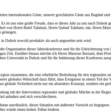
tzten internationalen Gäste, unserer geschätzten Gäste aus Bagdad und
s ist uns eine große Freude, dass er dieses Jahr zu uns nach Duhok g
nheit von Herrn Bafel Talabani, Herrn Qubad Talabani, mir, Herrn Mas
u gelangen.
eit in Duhok sowohl produktiv als auch angenehm sein wird.
 die Organisation dieser Jahreskonferenz und für die Erleichterung von
tigen Zeit. Darüber hinaus möchte ich Herrn Masrour Barzani, dem Prem
n Universität in Duhok und für die Initiierung dieser Konferenz aussp
r Region zusammen, die eine erhebliche Bedrohung für den regionalen und
erer globalen Wirtschaft dazu führt, dass Ereignisse in einem Teil de
s globale Sicherheit nicht nur ein abstraktes Konzept, sondern ein grei
ndung mit der Intervention regionaler und globaler Mächte in der Regi
ird anhalten und sich verschlechtern.
stan unerlässlich, dieser Situation mit äußerster Vorsicht zu begegnen.
Dies würde einen hohen Tribut fordern.