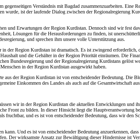
im gegenseitigen Verständnis mit Bagdad zusammenzuarbeiten. Eine Reso
 wurde, ist der laufende Dialog zwischen der Regionalregierung Kurd
en und Erwartungen der Region Kurdistan. Dennoch sind wir fest davo
ssenheit, Lösungen für die Herausforderungen zu finden, ist unerschü
sregierung, und sprechen ihm unsere volle Unterstützung aus.
r in der Region Kurdistan ist dramatisch. Es ist zwingend erforderlich, d
 Haushalt und die Gehälter in der Region Priorität einräumen. Die Fi
schen Bundesregierung und der Regionalregierung Kurdistans gelöst w
ler Menschen in der Region Kurdistan ausgewirkt haben.
te aus der Region Kurdistan ist von entscheidender Bedeutung. Die Bl
 allgemeine Einkommen des Landes als auch auf die Gesamtwirtschaft au
üssen wir in der Region Kurdistan die aktuellen Entwicklungen und ih
litische Front zu bilden. In dieser Hinsicht liegt die Hauptverantwortu
ls fruchtbar, und es ist von entscheidender Bedeutung, dass wir den S
n kann. Und es ist von entscheidender Bedeutung anzuerkennen, dass
effen. Der wirksamste Ansatz zur Bewältigung dieser Hindernisse ist Ve