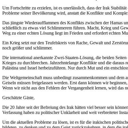
Um Fortschritte zu erzielen, ist es unerlässlich, dass der Irak Stabil
Probleme seiner Bevölkerung wird, anstatt die Konflikte und Komple
Das jüngste Wiederaufflammen des Konflikts zwischen der Hamas und 
schließlich zu etwas viel Schlimmerem führen. Macht, Krieg und Gewa
Weg zu einer echten Lösung liegt im Frieden und erfordert echten Mut
Ein Krieg setzt nur den Teufelskreis von Rache, Gewalt und Zerstörung 
noch größer und schlimmer.
Die international anerkannte Zwei-Staaten-Lösung, die beiden Seiten 
Krieges zu durchbrechen. Jahrzehntelange Konflikte und die daraus 
Palästina und Israel herbeizuführen. Nur durch Mut und ein entschlo
Die Weltgemeinschaft muss unbedingt zusammenkommen und dem andau
Geiseln müssen freigelassen werden. Erst dann können wir beginnen, a
Wenn wir nicht aus den Fehlern der Vergangenheit lernen, wird das 
Geschätzte Gäste,
Die 20 Jahre seit der Befreiung des Irak hätten viel besser sein kö
Verfassung haben zu politischer Unklarheit und weit verbreiteter Instab
Um die aktuellen Probleme zu lösen, ist es für die irakischen politi
bildeten, zu denken und zu dem Geist zurückzukehren, in dem die ir