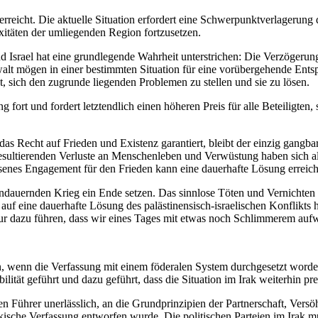
ität erreicht. Die aktuelle Situation erfordert eine Schwerpunktverlager
xitäten der umliegenden Region fortzusetzen.
Israel hat eine grundlegende Wahrheit unterstrichen: Die Verzögerun
lt mögen in einer bestimmten Situation für eine vorübergehende Entspa
, sich den zugrunde liegenden Problemen zu stellen und sie zu lösen.
fort und fordert letztendlich einen höheren Preis für alle Beteiligten,
das Recht auf Frieden und Existenz garantiert, bleibt der einzig gang
resultierenden Verluste an Menschenleben und Verwüstung haben sich a
ssenes Engagement für den Frieden kann eine dauerhafte Lösung erreic
ernden Krieg ein Ende setzen. Das sinnlose Töten und Vernichten un
uf eine dauerhafte Lösung des palästinensisch-israelischen Konflikts h
nur dazu führen, dass wir eines Tages mit etwas noch Schlimmerem auf
nnen, wenn die Verfassung mit einem föderalen System durchgesetzt wo
ilität geführt und dazu geführt, dass die Situation im Irak weiterhin pre
schen Führer unerlässlich, an die Grundprinzipien der Partnerschaft, V
akische Verfassung entworfen wurde. Die politischen Parteien im Irak 