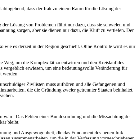
ung dahingehend, dass der Irak zu einem Raum für die Lösung der
g der Lösung von Problemen führt nur dazu, dass sie schwelen und
nnung sorgen, aber sie dienen nur dazu, die Kluft zu vertiefen. Der
 so wie es derzeit in der Region geschieht. Ohne Kontrolle wird es nur
bare Weg, um die Komplexität zu entwirren und den Kreislauf des
ls vergeblich erwiesen, um eine bedeutungsvolle Veränderung für
ht werden.
schuldiger Zivilisten muss aufhören und alle Gefangenen und
inzuarbeiten, die die Gründung zweier getrennter Staaten beinhaltet.
wachen.
rden wäre. Das Fehlen einer Bundesordnung und die Missachtung der
kär bleibt.
ersöhnung und Ausgewogenheit, die das Fundament des neuen Irak
müssen zusammenarbeiten, um die in der Verfassung vorgeschriebenen