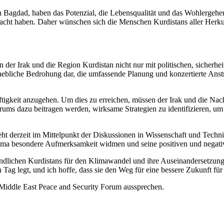
in Bagdad, haben das Potenzial, die Lebensqualität und das Wohlergehen
acht haben. Daher wünschen sich die Menschen Kurdistans aller Herkunft
der Irak und die Region Kurdistan nicht nur mit politischen, sicherhei
rhebliche Bedrohung dar, die umfassende Planung und konzertierte Anst
haftigkeit anzugehen. Um dies zu erreichen, müssen der Irak und die N
 Forums dazu beitragen werden, wirksame Strategien zu identifizieren
ht derzeit im Mittelpunkt der Diskussionen in Wissenschaft und Techni
hema besondere Aufmerksamkeit widmen und seine positiven und negat
lichen Kurdistans für den Klimawandel und ihre Auseinandersetzung mit
 Tag legt, und ich hoffe, dass sie den Weg für eine bessere Zukunft 
 Middle East Peace and Security Forum aussprechen.