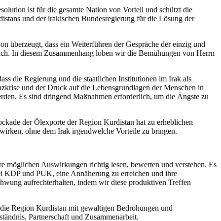
lution ist für die gesamte Nation von Vorteil und schützt die
istans und der irakischen Bundesregierung für die Lösung der
n überzeugt, dass ein Weiterführen der Gespräche der einzig und
tterlich. In diesem Zusammenhang loben wir die Bemühungen von Herrn
ass die Regierung und die staatlichen Institutionen im Irak als
nanzkrise und der Druck auf die Lebensgrundlagen der Menschen in
erden. Es sind dringend Maßnahmen erforderlich, um die Ängste zu
ockade der Ölexporte der Region Kurdistan hat zu erheblichen
swirken, ohne dem Irak irgendwelche Vorteile zu bringen.
re möglichen Auswirkungen richtig lesen, bewerten und verstehen. Es
ng bei KDP und PUK, eine Annäherung zu erreichen und ihre
chwung aufrechterhalten, indem wir diese produktiven Treffen
 die Region Kurdistan mit gewaltigen Bedrohungen und
rständnis, Partnerschaft und Zusammenarbeit.