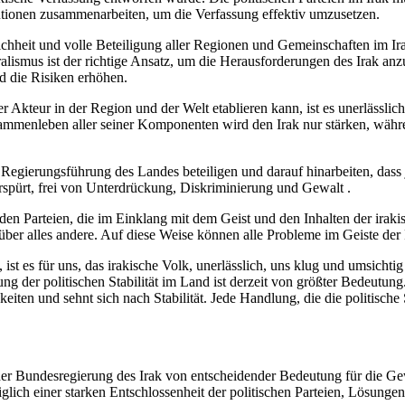
tutionen zusammenarbeiten, um die Verfassung effektiv umzusetzen.
chheit und volle Beteiligung aller Regionen und Gemeinschaften im Irak
eralismus ist der richtige Ansatz, um die Herausforderungen des Irak 
nd die Risiken erhöhen.
ger Akteur in der Region und der Welt etablieren kann, ist es unerlässli
mmenleben aller seiner Komponenten wird den Irak nur stärken, während
der Regierungsführung des Landes beteiligen und darauf hinarbeiten, das
rspürt, frei von Unterdrückung, Diskriminierung und Gewalt .
 den Parteien, die im Einklang mit dem Geist und den Inhalten der iraki
ber alles andere. Auf diese Weise können alle Probleme im Geiste der 
st es für uns, das irakische Volk, unerlässlich, uns klug und umsichti
ng der politischen Stabilität im Land ist derzeit von größter Bedeutung
iten und sehnt sich nach Stabilität. Jede Handlung, die die politische
r Bundesregierung des Irak von entscheidender Bedeutung für die Gewähr
glich einer starken Entschlossenheit der politischen Parteien, Lösungen